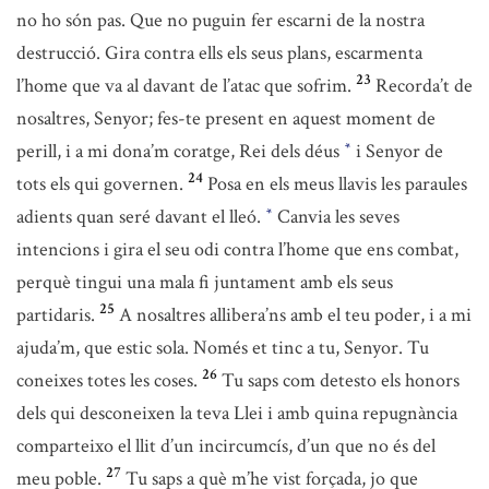
no ho són pas. Que no puguin fer escarni de la nostra
destrucció. Gira contra ells els seus plans, escarmenta
23
l’home que va al davant de l’atac que sofrim.
Recorda’t de
nosaltres, Senyor; fes-te present en aquest moment de
perill, i a mi dona’m coratge, Rei dels déus
i Senyor de
*
24
tots els qui governen.
Posa en els meus llavis les paraules
adients quan seré davant el lleó.
Canvia les seves
*
intencions i gira el seu odi contra l’home que ens combat,
perquè tingui una mala fi juntament amb els seus
25
partidaris.
A nosaltres allibera’ns amb el teu poder, i a mi
ajuda’m, que estic sola. Només et tinc a tu, Senyor. Tu
26
coneixes totes les coses.
Tu saps com detesto els honors
dels qui desconeixen la teva Llei i amb quina repugnància
comparteixo el llit d’un incircumcís, d’un que no és del
27
meu poble.
Tu saps a què m’he vist forçada, jo que