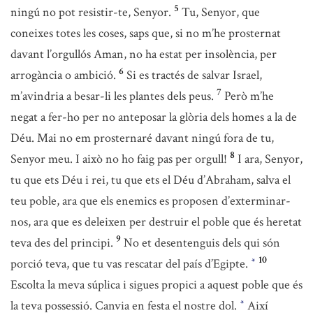
5
ningú no pot resistir-te, Senyor.
Tu, Senyor, que
coneixes totes les coses, saps que, si no m’he prosternat
davant l’orgullós Aman, no ha estat per insolència, per
6
arrogància o ambició.
Si es tractés de salvar Israel,
7
m’avindria a besar-li les plantes dels peus.
Però m’he
negat a fer-ho per no anteposar la glòria dels homes a la de
Déu. Mai no em prosternaré davant ningú fora de tu,
8
Senyor meu. I això no ho faig pas per orgull!
I ara, Senyor,
tu que ets Déu i rei, tu que ets el Déu d’Abraham, salva el
teu poble, ara que els enemics es proposen d’exterminar-
nos, ara que es deleixen per destruir el poble que és heretat
9
teva des del principi.
No et desentenguis dels qui són
10
porció teva, que tu vas rescatar del país d’Egipte.
*
Escolta la meva súplica i sigues propici a aquest poble que és
la teva possessió. Canvia en festa el nostre dol.
Així
*