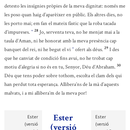
detesto les insígnies pròpies de la meva dignitat: només me
les poso quan haig d’aparèixer en públic. Els altres dies, no
les porto mai; em fan el mateix fàstic que la roba tacada
28
d’impureses.
Jo, serventa teva, no he menjat mai a la
*
taula d’Aman, ni he honorat amb la meva presència cap
29
banquet del rei, ni he begut el vi
ofert als déus.
I des
*
que he canviat de condició fins avui, no he trobat cap
30
motiu d’alegria si no és en tu, Senyor, Déu d’Abraham.
Déu que tens poder sobre tothom, escolta el clam dels qui
han perdut tota esperança. Allibera’ns de la mà d’aquests
malvats, i a mi allibera’m de la meva por!
Ester
Ester
Ester
(versió
(versió
(versió