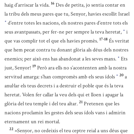
16
haig d’arriscar la vida.
Des de petita, jo sentia contar en
la tribu dels meus pares que tu, Senyor, havies escollit Israel
d’entre totes les nacions, els nostres pares d’entre tots els
*
seus avantpassats, per fer-ne per sempre la teva heretat,
i
*
17-18
que vas complir tot el que els havies promès.
És veritat
que hem pecat contra tu donant glòria als déus dels nostres
enemics; per això ens has abandonat a les seves mans.
Ets
*
19
just, Senyor!
Però ara ells no s’acontenten amb la nostra
20
servitud amarga: s’han compromès amb els seus ídols
a
*
anul·lar els teus decrets i a destruir el poble que és la teva
heretat. Volen fer callar la veu dels qui et lloen i apagar la
21
glòria del teu temple i del teu altar.
Pretenen que les
nacions proclamin les gestes dels seus ídols vans i admirin
eternament un rei mortal.
22
»Senyor, no cedeixis el teu ceptre reial a uns déus que