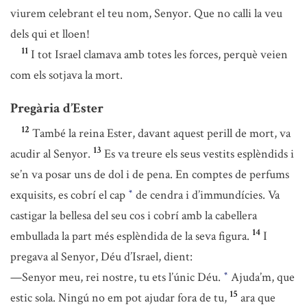
viurem celebrant el teu nom, Senyor. Que no calli la veu
dels qui et lloen!
11
I tot Israel clamava amb totes les forces, perquè veien
com els sotjava la mort.
Pregària d’Ester
12
També la reina Ester, davant aquest perill de mort, va
13
acudir al Senyor.
Es va treure els seus vestits esplèndids i
se’n va posar uns de dol i de pena. En comptes de perfums
exquisits, es cobrí el cap
de cendra i d’immundícies. Va
*
castigar la bellesa del seu cos i cobrí amb la cabellera
14
embullada la part més esplèndida de la seva figura.
I
pregava al Senyor, Déu d’Israel, dient:
—Senyor meu, rei nostre, tu ets l’únic Déu.
Ajuda’m, que
*
15
estic sola. Ningú no em pot ajudar fora de tu,
ara que