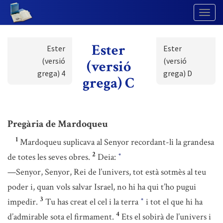
Togg
Navig
Ester
Ester
Ester
(versió
(versió
(versió
grega) 4
grega) D
grega) C
Pregària de Mardoqueu
1
Mardoqueu suplicava al Senyor recordant-li la grandesa
2
de totes les seves obres.
Deia:
*
—Senyor, Senyor, Rei de l’univers, tot està sotmès al teu
poder i, quan vols salvar Israel, no hi ha qui t’ho pugui
3
impedir.
Tu has creat el cel i la terra
i tot el que hi ha
*
4
d’admirable sota el firmament.
Ets el sobirà de l’univers i