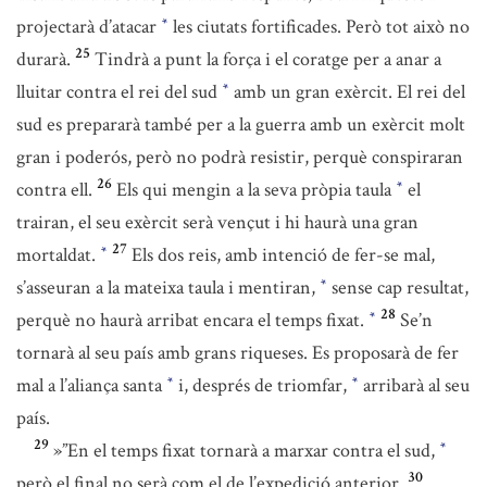
projectarà d’atacar
les ciutats fortificades. Però tot això no
*
25
durarà.
Tindrà a punt la força i el coratge per a anar a
lluitar contra el rei del sud
amb un gran exèrcit. El rei del
*
sud es prepararà també per a la guerra amb un exèrcit molt
gran i poderós, però no podrà resistir, perquè conspiraran
26
contra ell.
Els qui mengin a la seva pròpia taula
el
*
trairan, el seu exèrcit serà vençut i hi haurà una gran
27
mortaldat.
Els dos reis, amb intenció de fer-se mal,
*
s’asseuran a la mateixa taula i mentiran,
sense cap resultat,
*
28
perquè no haurà arribat encara el temps fixat.
Se’n
*
tornarà al seu país amb grans riqueses. Es proposarà de fer
mal a l’aliança santa
i, després de triomfar,
arribarà al seu
*
*
país.
29
»”En el temps fixat tornarà a marxar contra el sud,
*
30
però el final no serà com el de l’expedició anterior.