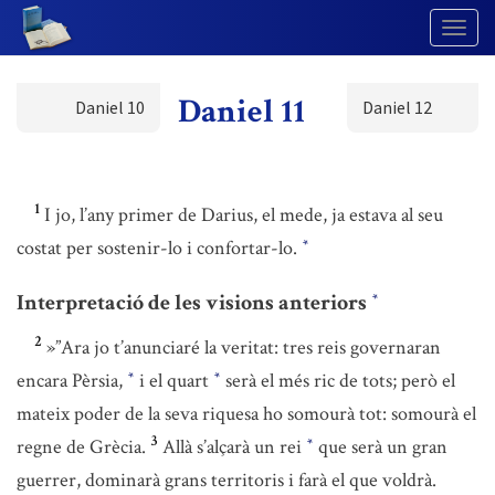
Togg
Navig
Daniel 11
Daniel 10
Daniel 12
1
I jo, l’any primer de Darius, el mede, ja estava al seu
costat per sostenir-lo i confortar-lo.
*
Interpretació de les visions anteriors
*
2
»”Ara jo t’anunciaré la veritat: tres reis governaran
encara Pèrsia,
i el quart
serà el més ric de tots; però el
*
*
mateix poder de la seva riquesa ho somourà tot: somourà el
3
regne de Grècia.
Allà s’alçarà un rei
que serà un gran
*
guerrer, dominarà grans territoris i farà el que voldrà.