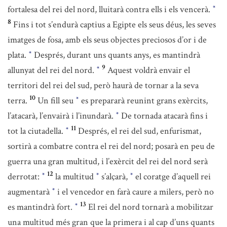
fortalesa del rei del nord, lluitarà contra ells i els vencerà.
*
8
Fins i tot s’endurà captius a Egipte els seus déus, les seves
imatges de fosa, amb els seus objectes preciosos d’or i de
plata.
Després, durant uns quants anys, es mantindrà
*
9
allunyat del rei del nord.
Aquest voldrà envair el
*
territori del rei del sud, però haurà de tornar a la seva
10
terra.
Un fill seu
es prepararà reunint grans exèrcits,
*
l’atacarà, l’envairà i l’inundarà.
De tornada atacarà fins i
*
11
tot la ciutadella.
Després, el rei del sud, enfurismat,
*
sortirà a combatre contra el rei del nord; posarà en peu de
guerra una gran multitud, i l’exèrcit del rei del nord serà
12
derrotat:
la multitud
s’alçarà,
el coratge d’aquell rei
*
*
*
augmentarà
i el vencedor en farà caure a milers, però no
*
13
es mantindrà fort.
El rei del nord tornarà a mobilitzar
*
una multitud més gran que la primera i al cap d’uns quants