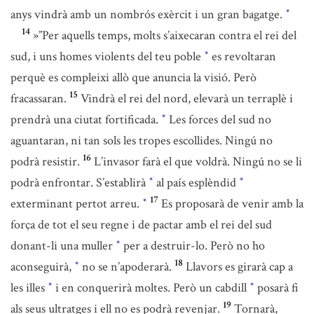
anys vindrà amb un nombrós exèrcit i un gran bagatge.
*
14
»”Per aquells temps, molts s’aixecaran contra el rei del
sud, i uns homes violents del teu poble
es revoltaran
*
perquè es compleixi allò que anuncia la visió. Però
15
fracassaran.
Vindrà el rei del nord, elevarà un terraplè i
prendrà una ciutat fortificada.
Les forces del sud no
*
aguantaran, ni tan sols les tropes escollides. Ningú no
16
podrà resistir.
L’invasor farà el que voldrà. Ningú no se li
podrà enfrontar. S’establirà
al país esplèndid
*
*
17
exterminant pertot arreu.
Es proposarà de venir amb la
*
força de tot el seu regne i de pactar amb el rei del sud
donant-li una muller
per a destruir-lo. Però no ho
*
18
aconseguirà,
no se n’apoderarà.
Llavors es girarà cap a
*
les illes
i en conquerirà moltes. Però un cabdill
posarà fi
*
*
19
als seus ultratges i ell no es podrà revenjar.
Tornarà,