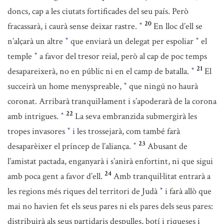
doncs, cap a les ciutats fortificades del seu país. Però
20
fracassarà, i caurà sense deixar rastre.
En lloc d’ell se
*
n’alçarà un altre
que enviarà un delegat per espoliar
el
*
*
temple
a favor del tresor reial, però al cap de poc temps
*
21
desapareixerà, no en públic ni en el camp de batalla.
El
*
succeirà un home menyspreable,
que ningú no haurà
*
coronat. Arribarà tranquil·lament i s’apoderarà de la corona
22
amb intrigues.
La seva embranzida submergirà les
*
tropes invasores
i les trossejarà, com també farà
*
23
desaparèixer el príncep de l’aliança.
Abusant de
*
l’amistat pactada, enganyarà i s’anirà enfortint, ni que sigui
24
amb poca gent a favor d’ell.
Amb tranquil·litat entrarà a
les regions més riques del territori de Judà
i farà allò que
*
mai no havien fet els seus pares ni els pares dels seus pares:
distribuirà als seus partidaris despulles, botí i riqueses i