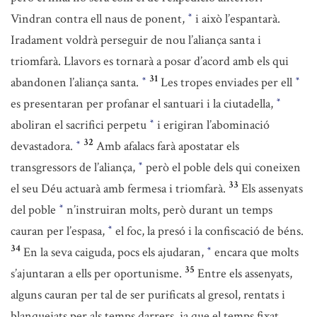
Vindran contra ell naus de ponent,
i això l’espantarà.
*
Iradament voldrà perseguir de nou l’aliança santa i
triomfarà. Llavors es tornarà a posar d’acord amb els qui
31
abandonen l’aliança santa.
Les tropes enviades per ell
*
*
es presentaran per profanar el santuari i la ciutadella,
*
aboliran el sacrifici perpetu
i erigiran l’abominació
*
32
devastadora.
Amb afalacs farà apostatar els
*
transgressors de l’aliança,
però el poble dels qui coneixen
*
33
el seu Déu actuarà amb fermesa i triomfarà.
Els assenyats
del poble
n’instruiran molts, però durant un temps
*
cauran per l’espasa,
el foc, la presó i la confiscació de béns.
*
34
En la seva caiguda, pocs els ajudaran,
encara que molts
*
35
s’ajuntaran a ells per oportunisme.
Entre els assenyats,
alguns cauran per tal de ser purificats al gresol, rentats i
blanquejats per als temps darrers, ja que el temps fixat