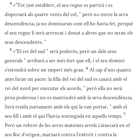
4
»”Tot just establert, el seu regne es partirà i es
dispersarà als quatre vents del cel,
però no entre la seva
*
descendència; ja no dominaran com ell ho havia fet, perquè
el seu regne li serà arrencat i donat a altres que no seran els
seus descendents.
*
5
»”El rei del sud
serà poderós, però un dels seus
*
generals
arribarà a ser més fort que ell, i el seu domini
*
6
s’estendrà sobre un imperi més gran.
Al cap d’uns quants
anys faran un pacte: la filla del rei del sud es casarà amb el
rei del nord per executar els acords,
però ella no serà
*
prou poderosa i no es mantindrà amb la seva descendència.
Serà traïda juntament amb els qui la van portar,
amb el
*
7
seu fill i amb el qui l’havia sostinguda en aquells temps.
Però un rebrot de les seves mateixes arrels s’aixecarà en el
seu lloc d’origen, marxarà contra l’exèrcit i contra la