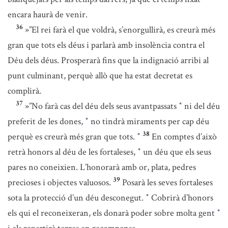
encara haurà de venir.
36
»”El rei farà el que voldrà, s’enorgullirà, es creurà més
gran que tots els déus i parlarà amb insolència contra el
Déu dels déus. Prosperarà fins que la indignació arribi al
punt culminant, perquè allò que ha estat decretat es
complirà.
37
»”No farà cas del déu dels seus avantpassats
ni del déu
*
preferit de les dones,
no tindrà miraments per cap déu
*
38
perquè es creurà més gran que tots.
En comptes d’això
*
retrà honors al déu de les fortaleses,
un déu que els seus
*
pares no coneixien. L’honorarà amb or, plata, pedres
39
precioses i objectes valuosos.
Posarà les seves fortaleses
sota la protecció d’un déu desconegut.
Cobrirà d’honors
*
els qui el reconeixeran, els donarà poder sobre molta gent
*