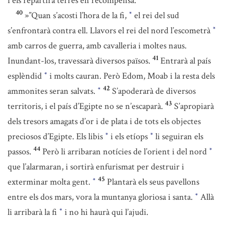
i els repartirà terres en recompensa.
40
»”Quan s’acosti l’hora de la fi,
el rei del sud
*
s’enfrontarà contra ell. Llavors el rei del nord l’escometrà
*
amb carros de guerra, amb cavalleria i moltes naus.
41
Inundant-los, travessarà diversos països.
Entrarà al país
esplèndid
i molts cauran. Però Edom, Moab i la resta dels
*
42
ammonites seran salvats.
S’apoderarà de diversos
*
43
territoris, i el país d’Egipte no se n’escaparà.
S’apropiarà
dels tresors amagats d’or i de plata i de tots els objectes
preciosos d’Egipte. Els libis
i els etíops
li seguiran els
*
*
44
passos.
Però li arribaran notícies de l’orient i del nord
*
que l’alarmaran, i sortirà enfurismat per destruir i
45
exterminar molta gent.
Plantarà els seus pavellons
*
entre els dos mars, vora la muntanya gloriosa i santa.
Allà
*
li arribarà la fi
i no hi haurà qui l’ajudi.
*