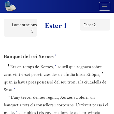
Togg
Navig
Ester 1
Lamentacions
Ester 2
5
Banquet del rei Xerxes
*
1
Era en temps de Xerxes,
aquell que regnava sobre
*
2
cent vint-i-set províncies des de l’Índia fins a Etiòpia,
quan ja havia pres possessió del seu tron, a la ciutadella de
Susa.
*
3
L’any tercer del seu regnat, Xerxes va oferir un
banquet a tots els consellers i cortesans. L’exèrcit persa i el
mede,
els nobles i els governadors de cada província
*