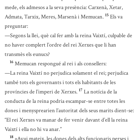
mede, els admesos a la seva presència: Carxenà, Xetar,
15
Admata, Tarxix, Meres, Marsenà i Memucan.
Els va
preguntar:
—Segons la llei, què cal fer amb la reina Vaixtí, culpable de
no haver complert l’ordre del rei Xerxes que li han
transmès els eunucs?
16
Memucan respongué al rei i als consellers:
—La reina Vaixtí no perjudica solament el rei; perjudica
també tots els governants i tots els habitants de les
17
províncies de l’imperi de Xerxes.
La notícia de la
conducta de la reina podria escampar-se entre totes les
dones i menysprearien l’autoritat dels seus marits dient-se:
“El rei Xerxes va manar de fer venir davant d’ell la reina
Vaixtí i ella no hi va anar.”
18
»Avui mateix, les dones dels alts funcionaris perses i