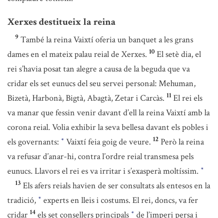
Xerxes destitueix la reina
9
També la reina Vaixtí oferia un banquet a les grans
10
dames en el mateix palau reial de Xerxes.
El setè dia, el
rei s’havia posat tan alegre a causa de la beguda que va
cridar els set eunucs del seu servei personal: Mehuman,
11
Bizetà, Harbonà, Bigtà, Abagtà, Zetar i Carcàs.
El rei els
va manar que fessin venir davant d’ell la reina Vaixtí amb la
corona reial. Volia exhibir la seva bellesa davant els pobles i
12
els governants:
Vaixtí feia goig de veure.
Però la reina
*
va refusar d’anar-hi, contra l’ordre reial transmesa pels
eunucs. Llavors el rei es va irritar i s’exasperà moltíssim.
*
13
Els afers reials havien de ser consultats als entesos en la
tradició,
experts en lleis i costums. El rei, doncs, va fer
*
14
cridar
els set consellers principals
de l’imperi persa i
*