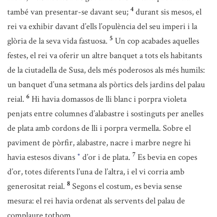
4
també van presentar-se davant seu;
durant sis mesos, el
rei va exhibir davant d’ells l’opulència del seu imperi i la
5
glòria de la seva vida fastuosa.
Un cop acabades aquelles
festes, el rei va oferir un altre banquet a tots els habitants
de la ciutadella de Susa, dels més poderosos als més humils:
un banquet d’una setmana als pòrtics dels jardins del palau
6
reial.
Hi havia domassos de lli blanc i porpra violeta
penjats entre columnes d’alabastre i sostinguts per anelles
de plata amb cordons de lli i porpra vermella. Sobre el
paviment de pòrfir, alabastre, nacre i marbre negre hi
7
havia estesos divans
d’or i de plata.
Es bevia en copes
*
d’or, totes diferents l’una de l’altra, i el vi corria amb
8
generositat reial.
Segons el costum, es bevia sense
mesura: el rei havia ordenat als servents del palau de
complaure tothom.