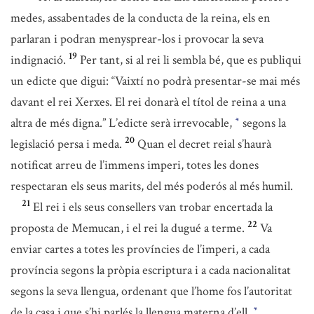
medes, assabentades de la conducta de la reina, els en
parlaran i podran menysprear-los i provocar la seva
19
indignació.
Per tant, si al rei li sembla bé, que es publiqui
un edicte que digui: “Vaixtí no podrà presentar-se mai més
davant el rei Xerxes. El rei donarà el títol de reina a una
altra de més digna.” L’edicte serà irrevocable,
segons la
*
20
legislació persa i meda.
Quan el decret reial s’haurà
notificat arreu de l’immens imperi, totes les dones
respectaran els seus marits, del més poderós al més humil.
21
El rei i els seus consellers van trobar encertada la
22
proposta de Memucan, i el rei la dugué a terme.
Va
enviar cartes a totes les províncies de l’imperi, a cada
província segons la pròpia escriptura i a cada nacionalitat
segons la seva llengua, ordenant que l’home fos l’autoritat
de la casa i que s’hi parlés la llengua materna d’ell.
*