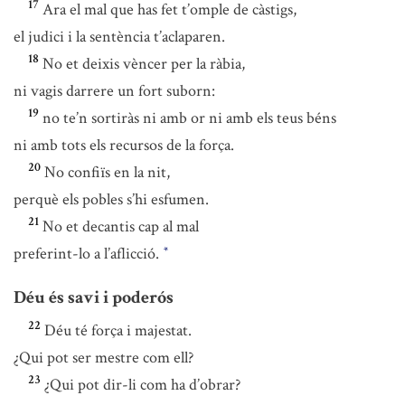
17
Ara el mal que has fet t’omple de càstigs,
el judici i la sentència t’aclaparen.
18
No et deixis vèncer per la ràbia,
ni vagis darrere un fort suborn:
19
no te’n sortiràs ni amb or ni amb els teus béns
ni amb tots els recursos de la força.
20
No confiïs en la nit,
perquè els pobles s’hi esfumen.
21
No et decantis cap al mal
preferint-lo a l’aflicció.
*
Déu és savi i poderós
22
Déu té força i majestat.
¿Qui pot ser mestre com ell?
23
¿Qui pot dir-li com ha d’obrar?