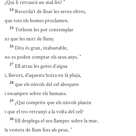
¿Qui li retraurà un mal fet?
*
24
Recorda’t de lloar les seves obres,
que tots els homes proclamen.
25
Tothom les pot contemplar
ni que les miri de lluny.
26
Déu és gran, inabastable,
no es poden comptar els seus anys.
*
27
Ell atrau les gotes d’aigua
i, llavors, d’aquesta boira en fa pluja,
28
que els núvols del cel aboquen
i escampen sobre els humans.
29
¿Qui comprèn que els núvols planin
i que el tro retrunyi a la volta del cel?
30
Ell desplega el seu llampec sobre la mar,
la vesteix de llum fins als peus.
*