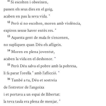
11
Si escolten i obeeixen,
passen els seus dies en el goig,
acaben en pau la seva vida.
*
12
Però si no escolten, moren amb violència,
expiren sense haver entès res.
*
13
Aquesta gent de mala fe s’encenen,
no supliquen quan Déu els afligeix.
14
Moren en plena joventut,
acaben la vida en el deshonor.
*
15
Però Déu salva el pobre amb la pobresa,
li fa parar l’orella
amb l’aflicció.
*
*
16
També a tu, Déu et sostreia
de l’estretor de l’angoixa
i et portava a un espai de llibertat:
la teva taula era plena de menjar.
*