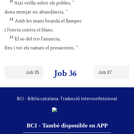
31
Així vetlla sobre els pobles,
*
dona menjar en abundància.
*
32
Amb les mans branda el llampec
i l’envia contra el blanc.
33
El so del tro l’anuncia,
fins i tot els ramats el pressenten.
*
Job 36
Job 35
Job 37
BCI - Bíblia catalana. Traducció interconfessional
BCI - També disponible en APP