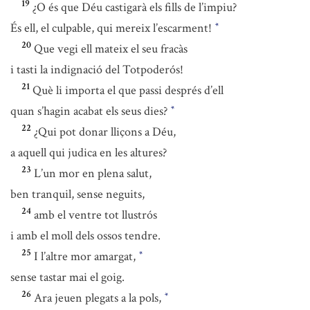
19
¿O és que Déu castigarà els fills de l’impiu?
És ell, el culpable, qui mereix l’escarment!
*
20
Que vegi ell mateix el seu fracàs
i tasti la indignació del Totpoderós!
21
Què li importa el que passi després d’ell
quan s’hagin acabat els seus dies?
*
22
¿Qui pot donar lliçons a Déu,
a aquell qui judica en les altures?
23
L’un mor en plena salut,
ben tranquil, sense neguits,
24
amb el ventre tot llustrós
i amb el moll dels ossos tendre.
25
I l’altre mor amargat,
*
sense tastar mai el goig.
26
Ara jeuen plegats a la pols,
*