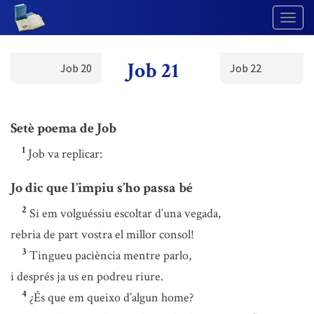
Togg
Navig
Job 21
Job 20
Job 22
Setè poema de Job
1
Job va replicar:
Jo dic que l’impiu s’ho passa bé
2
Si em volguéssiu escoltar d’una vegada,
rebria de part vostra el millor consol!
3
Tingueu paciència mentre parlo,
i després ja us en podreu riure.
4
¿És que em queixo d’algun home?