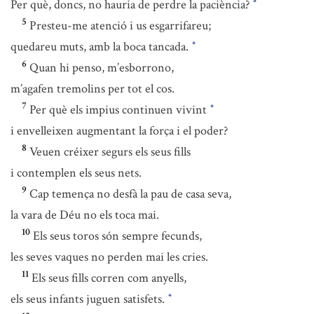
Per què, doncs, no hauria de perdre la paciència?
*
5
Presteu-me atenció i us esgarrifareu;
quedareu muts, amb la boca tancada.
*
6
Quan hi penso, m’esborrono,
m’agafen tremolins per tot el cos.
7
Per què els impius continuen vivint
*
i envelleixen augmentant la força i el poder?
8
Veuen créixer segurs els seus fills
i contemplen els seus nets.
9
Cap temença no desfà la pau de casa seva,
la vara de Déu no els toca mai.
10
Els seus toros són sempre fecunds,
les seves vaques no perden mai les cries.
11
Els seus fills corren com anyells,
els seus infants juguen satisfets.
*