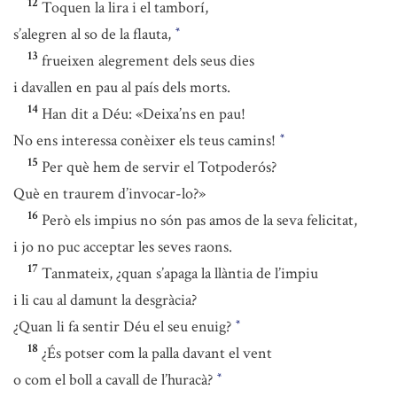
12
Toquen la lira i el tamborí,
s’alegren al so de la flauta,
*
13
frueixen alegrement dels seus dies
i davallen en pau al país dels morts.
14
Han dit a Déu: «Deixa’ns en pau!
No ens interessa conèixer els teus camins!
*
15
Per què hem de servir el Totpoderós?
Què en traurem d’invocar-lo?»
16
Però els impius no són pas amos de la seva felicitat,
i jo no puc acceptar les seves raons.
17
Tanmateix, ¿quan s’apaga la llàntia de l’impiu
i li cau al damunt la desgràcia?
¿Quan li fa sentir Déu el seu enuig?
*
18
¿És potser com la palla davant el vent
o com el boll a cavall de l’huracà?
*