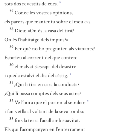
tots dos revestits de cucs.
*
27
Conec les vostres opinions,
els parers que manteniu sobre el meu cas.
28
Dieu: «On és la casa del tirà?
On és l’habitatge dels impius?»
29
Per què no ho pregunteu als vianants?
Estaríeu al corrent del que conten:
30
el malvat s’escapa del desastre
i queda estalvi el dia del càstig.
*
31
¿Qui li tira en cara la conducta?
¿Qui li passa comptes dels seus actes?
32
Ve l’hora que el porten al sepulcre
*
i fan vetlla al voltant de la seva tomba:
33
fins la terra l’acull amb suavitat.
Els qui l’acompanyen en l’enterrament