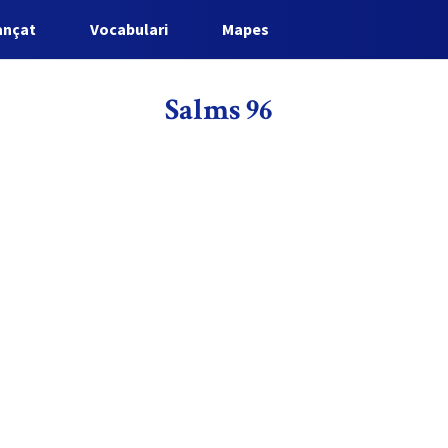
ançat
Vocabulari
Mapes
Salms 96