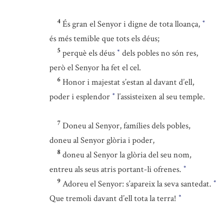
4
És gran el Senyor i digne de tota lloança,
*
és més temible que tots els déus;
5
perquè els déus
dels pobles no són res,
*
però el Senyor ha fet el cel.
6
Honor i majestat s’estan al davant d’ell,
poder i esplendor
l’assisteixen al seu temple.
*
7
Doneu al Senyor, famílies dels pobles,
doneu al Senyor glòria i poder,
8
doneu al Senyor la glòria del seu nom,
entreu als seus atris portant-li ofrenes.
*
9
Adoreu el Senyor: s’apareix la seva santedat.
*
Que tremoli davant d’ell tota la terra!
*