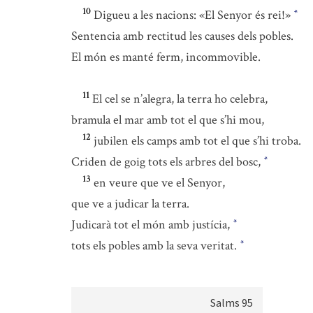
10
Digueu a les nacions: «El Senyor és rei!»
*
Sentencia amb rectitud les causes dels pobles.
El món es manté ferm, incommovible.
11
El cel se n’alegra, la terra ho celebra,
bramula el mar amb tot el que s’hi mou,
12
jubilen els camps amb tot el que s’hi troba.
Criden de goig tots els arbres del bosc,
*
13
en veure que ve el Senyor,
que ve a judicar la terra.
Judicarà tot el món amb justícia,
*
tots els pobles amb la seva veritat.
*
Salms 95