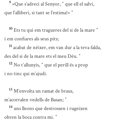
9
«Que s’adreci al Senyor,
que ell el salvi,
*
que l’alliberi, si tant se l’estima!»
*
10
Ets tu qui em tragueres del si de la mare
*
i em confiares als seus pits;
11
acabat de néixer, em van dur a la teva falda,
des del si de la mare ets el meu Déu.
*
12
No t’allunyis,
que el perill és a prop
*
i no tinc qui m’ajudi.
13
M’envolta un ramat de braus,
m’acorralen vedells de Basan;
*
14
uns lleons que destrossen i rugeixen
obren la boca contra mi.
*