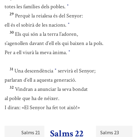
totes les famílies dels pobles.
*
29
Perquè la reialesa és del Senyor:
ell és el sobirà de les nacions.
*
30
Els qui són a la terra l’adoren,
s’agenollen davant d’ell els qui baixen a la pols.
Per a ell viurà la meva ànima.
*
31
Una descendència
servirà el Senyor;
*
parlaran d’ell a aquesta generació.
32
Vindran a anunciar la seva bondat
al poble que ha de néixer.
I diran: «El Senyor ha fet tot això!»
Salms 22
Salms 21
Salms 23