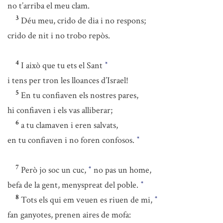
no t’arriba el meu clam.
3
Déu meu, crido de dia i no respons;
crido de nit i no trobo repòs.
4
I això que tu ets el Sant
*
i tens per tron les lloances d’Israel!
5
En tu confiaven els nostres pares,
hi confiaven i els vas alliberar;
6
a tu clamaven i eren salvats,
en tu confiaven i no foren confosos.
*
7
Però jo soc un cuc,
no pas un home,
*
befa de la gent, menyspreat del poble.
*
8
Tots els qui em veuen es riuen de mi,
*
fan ganyotes, prenen aires de mofa: