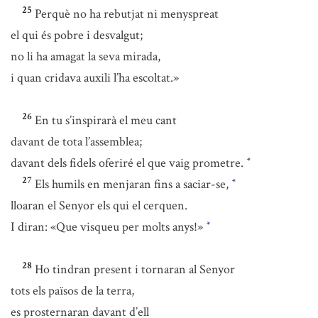
25
Perquè no ha rebutjat ni menyspreat
el qui és pobre i desvalgut;
no li ha amagat la seva mirada,
i quan cridava auxili l’ha escoltat.»
26
En tu s’inspirarà el meu cant
davant de tota l’assemblea;
davant dels fidels oferiré el que vaig prometre.
*
27
Els humils en menjaran fins a saciar-se,
*
lloaran el Senyor els qui el cerquen.
I diran: «Que visqueu per molts anys!»
*
28
Ho tindran present i tornaran al Senyor
tots els països de la terra,
es prosternaran davant d’ell