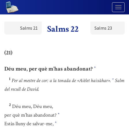
Togg
Navig
Salms 22
Salms 21
Salms 23
(21)
Déu meu, per què m’has abandonat?
*
1
Per al mestre de cor: a la tonada de «Aièlet haixàhar».
Salm
*
del recull de David.
2
Déu meu, Déu meu,
per què m’has abandonat?
*
Estàs lluny de salvar-me,
*