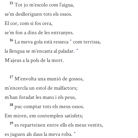
15
Tot jo m’escolo com l’aigua,
se’m deslloriguen tots els ossos.
El cor, com si fos cera,
se’m fon a dins de les entranyes.
16
La meva gola està resseca
com terrissa,
*
la llengua se m’encasta al paladar.
*
M’ajeus a la pols de la mort.
17
M’envolta una munió de gossos,
m’encercla un estol de malfactors;
m’han foradat les mans i els peus,
18
puc comptar tots els meus ossos.
Em miren, em contemplen satisfets;
19
es reparteixen entre ells els meus vestits,
es juguen als daus la meva roba.
*