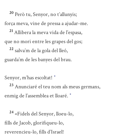
20
Però tu, Senyor, no t’allunyis;
força meva, vine de pressa a ajudar-me.
21
Allibera la meva vida de l’espasa,
que no mori entre les grapes del gos;
22
salva’m de la gola del lleó,
guarda’m de les banyes del brau.
Senyor, m’has escoltat!
*
23
Anunciaré el teu nom als meus germans,
enmig de l’assemblea et lloaré.
*
24
«Fidels del Senyor, lloeu-lo,
fills de Jacob, glorifiqueu-lo,
reverencieu-lo, fills d’Israel!