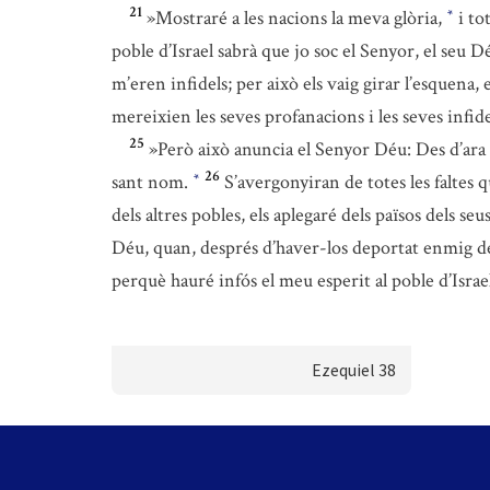
21
»Mostraré a les nacions la meva glòria,
i to
*
poble d’Israel sabrà que jo soc el Senyor, el seu D
m’eren infidels; per això els vaig girar l’esquena,
mereixien les seves profanacions i les seves infide
25
»Però això anuncia el Senyor Déu: Des d’ara 
26
sant nom.
S’avergonyiran de totes les faltes
*
dels altres pobles, els aplegaré dels països dels s
Déu, quan, després d’haver-los deportat enmig de l
perquè hauré infós el meu esperit al poble d’Israe
Ezequiel 38