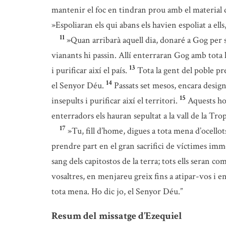
mantenir el foc en tindran prou amb el material 
»Espoliaran els qui abans els havien espoliat a ells
11
»Quan arribarà aquell dia, donaré a Gog per se
vianants hi passin. Allí enterraran Gog amb tota l
13
i purificar així el país.
Tota la gent del poble pr
14
el Senyor Déu.
Passats set mesos, encara desig
15
insepults i purificar així el territori.
Aquests hom
enterradors els hauran sepultat a la vall de la Tr
17
»Tu, fill d’home, digues a tota mena d’ocellot
prendre part en el gran sacrifici de víctimes imm
sang dels capitostos de la terra; tots ells seran co
vosaltres, en menjareu greix fins a atipar-vos i 
tota mena. Ho dic jo, el Senyor Déu.”
Resum del missatge d’Ezequiel