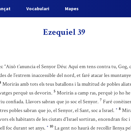
ançat
Vocabulari
Mapes
Ezequiel 39
es: “Això t’anuncia el Senyor Déu: Aquí em tens contra tu, Gog,
 des de l’extrem inaccessible del nord, et faré atacar les muntanyes
4
Moriràs amb tots els teus batallons i la multitud de pobles aliats
5
alvatges perquè us devorin.
Moriràs a camp ras, perquè jo ho he
7
viu confiada. Llavors sabran que jo soc el Senyor.
Faré conèixer
8
res pobles sabran que jo, el Senyor, el Sant, soc a Israel.
Mira
*
vors els habitants de les ciutats d’Israel sortiran, encendran foc
10
ell foc durant set anys.
La gent no haurà de recollir llenya pe
*