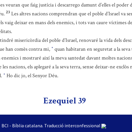
tes veuran que faig justícia i descarrego damunt d’elles el poder 
23
éu.
Les altres nacions comprendran que el poble d’Israel va se
 els vaig deixar en mans dels enemics, i tots van caure víctimes de 
litats.
tindré misericòrdia del poble d’Israel, renovaré la vida dels de
 que han comès contra mi,
quan habitaran en seguretat a la seva 
*
eus enemics i mostraré així la meva santedat davant moltes nacions
es nacions, els aplegaré a la seva terra, sense deixar-ne exclòs n
l.
Ho dic jo, el Senyor Déu.
*
Ezequiel 39
BCI - Bíblia catalana. Traducció interconfessional