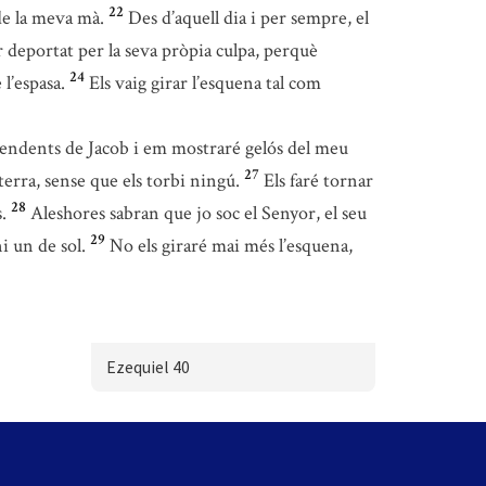
22
de la meva mà.
Des d’aquell dia i per sempre, el
r deportat per la seva pròpia culpa, perquè
24
l’espasa.
Els vaig girar l’esquena tal com
scendents de Jacob i em mostraré gelós del meu
27
terra, sense que els torbi ningú.
Els faré tornar
28
.
Aleshores sabran que jo soc el Senyor, el seu
29
i un de sol.
No els giraré mai més l’esquena,
Ezequiel 40