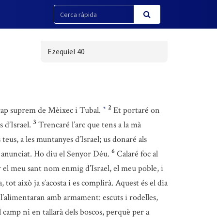
Ezequiel 40
2
 cap suprem de Mèixec i Tubal.
Et portaré on
*
3
 d’Israel.
Trencaré l’arc que tens a la mà
 teus, a les muntanyes d’Israel; us donaré als
6
 anunciat. Ho diu el Senyor Déu.
Calaré foc al
 el meu sant nom enmig d’Israel, el meu poble, i
, tot això ja s’acosta i es complirà. Aquest és el dia
 i l’alimentaran amb armament: escuts i rodelles,
l camp ni en tallarà dels boscos, perquè per a