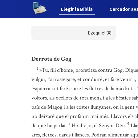
Llegir la Bíblia
Cercador av
Ezequiel 38
Derrota de Gog
1
»Tu, fill d’home, profetitza contra Gog. Digu
vulgui, t’arrossegaré, et conduiré, et faré venir i,
esquerra i et faré caure les fletxes de la mà dreta.
voltors, als ocellots de tota mena i a les bèsties s
país de Magog i a les costes llunyanes, on la gent 
no deixaré que el profanin mai més. Llavors els alt
9
de què he parlat.
Ho dic jo, el Senyor Déu.
Lla
*
arcs, fletxes, dards i llances. Podran alimentar aqu