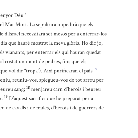
 Senyor Déu.”
t del Mar Mort. La sepultura impedirà que els
le d’Israel necessitarà set mesos per a enterrar-los
 dia que hauré mostrat la meva glòria. Ho dic jo,
ls vianants, per enterrar els qui hauran quedat
 al costat un munt de pedres, fins que els
e vol dir “tropa”). Així purificaran el país.
*
: Veniu, reuniu-vos, aplegueu-vos de tot arreu per
18
beureu sang;
menjareu carn d’herois i beureu
19
n.
D’aquest sacrifici que he preparat per a
eu de cavalls i de mules, d’herois i de guerrers de