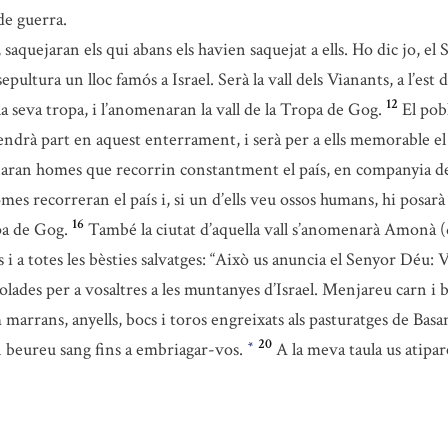
de guerra.
, saquejaran els qui abans els havien saquejat a ells. Ho dic jo, el
pultura un lloc famós a Israel. Serà la vall dels Vianants, a l’es
12
a seva tropa, i l’anomenaran la vall de la Tropa de Gog.
El pob
endrà part en aquest enterrament, i serà per a ells memorable el
naran homes que recorrin constantment el país, en companyia de
es recorreran el país i, si un d’ells veu ossos humans, hi posarà
16
opa de Gog.
També la ciutat d’aquella vall s’anomenarà Amonà (qu
s i a totes les bèsties salvatges: “Això us anuncia el Senyor Déu
olades per a vosaltres a les muntanyes d’Israel. Menjareu carn i 
m marrans, anyells, bocs i toros engreixats als pasturatges de Basa
20
en beureu sang fins a embriagar-vos.
A la meva taula us atipar
*