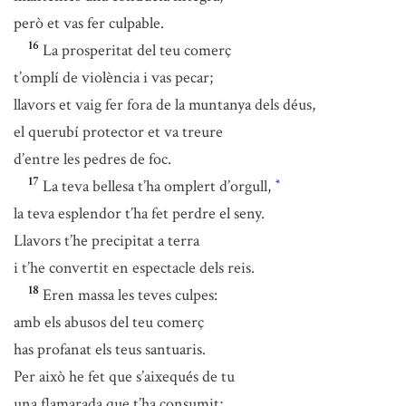
però et vas fer culpable.
16
La prosperitat del teu comerç
t’omplí de violència i vas pecar;
llavors et vaig fer fora de la muntanya dels déus,
el querubí protector et va treure
d’entre les pedres de foc.
17
La teva bellesa t’ha omplert d’orgull,
*
la teva esplendor t’ha fet perdre el seny.
Llavors t’he precipitat a terra
i t’he convertit en espectacle dels reis.
18
Eren massa les teves culpes:
amb els abusos del teu comerç
has profanat els teus santuaris.
Per això he fet que s’aixequés de tu
una flamarada que t’ha consumit;