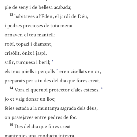
ple de seny i de bellesa acabada;
13
habitaves a l’Edèn, el jardí de Déu,
i pedres precioses de tota mena
ornaven el teu mantell:
robí, topazi i diamant,
crisòlit, ònix i jaspi,
safir, turquesa i beril;
*
els teus joiells i penjolls
eren cisellats en or,
*
preparats per a tu des del dia que fores creat.
14
Vora el querubí protector d’ales esteses,
*
jo et vaig donar un lloc;
feies estada a la muntanya sagrada dels déus,
on passejaves entre pedres de foc.
15
Des del dia que fores creat
mantenies una conducta íntegra,