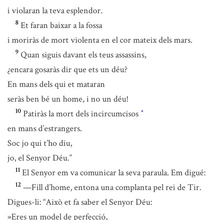
i violaran la teva esplendor.
8
Et faran baixar a la fossa
i moriràs de mort violenta en el cor mateix dels mars.
9
Quan siguis davant els teus assassins,
¿encara gosaràs dir que ets un déu?
En mans dels qui et mataran
seràs ben bé un home, i no un déu!
10
Patiràs la mort dels incircumcisos
*
en mans d’estrangers.
Soc jo qui t’ho diu,
jo, el Senyor Déu.”
11
El Senyor em va comunicar la seva paraula. Em digué:
12
—Fill d’home, entona una complanta pel rei de Tir.
Digues-li: “Això et fa saber el Senyor Déu:
»Eres un model de perfecció,