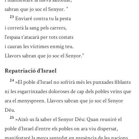
sabran que jo soc el Senyor.
*
23
Enviaré contra tu la pesta
i correrà la sang pels carrers,
l’espasa t’atacarà per tots costats
i cauran les víctimes enmig teu.
Llavors sabran que jo soc el Senyor.”
Repatriació d’Israel
24
»El poble d’Israel no sofrirà més les punxades fiblants
ni les esgarrinxades doloroses de cap dels pobles veïns que
ara el menyspreen. Llavors sabran que jo soc el Senyor
Déu.
25
»Això us fa saber el Senyor Déu: Quan reuniré el
poble d’Israel d’entre els pobles on ara viu dispersat,
manifestaré la meva santedat en presència de les nacions.