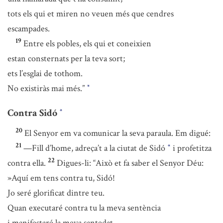
tots els qui et miren no veuen més que cendres
escampades.
19
Entre els pobles, els qui et coneixien
estan consternats per la teva sort;
ets l’esglai de tothom.
No existiràs mai més.”
*
Contra Sidó
*
20
El Senyor em va comunicar la seva paraula. Em digué:
21
—Fill d’home, adreça’t a la ciutat de Sidó
i profetitza
*
22
contra ella.
Digues-li: “Això et fa saber el Senyor Déu:
»Aquí em tens contra tu, Sidó!
Jo seré glorificat dintre teu.
Quan executaré contra tu la meva sentència
i manifestaré la meva santedat,