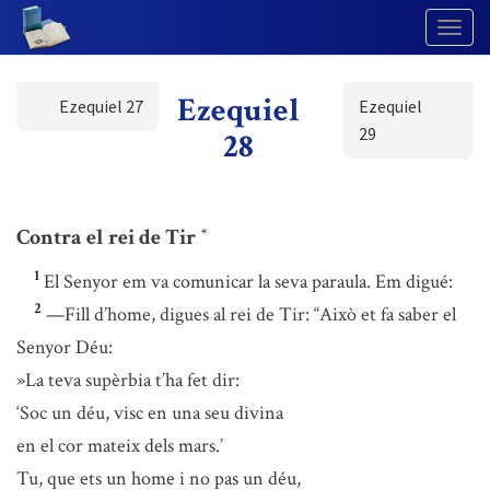
Togg
Navig
Ezequiel
Ezequiel 27
Ezequiel
29
28
Contra el rei de Tir
*
1
El Senyor em va comunicar la seva paraula. Em digué:
2
—Fill d’home, digues al rei de Tir: “Això et fa saber el
Senyor Déu:
»La teva supèrbia t’ha fet dir:
‘Soc un déu, visc en una seu divina
en el cor mateix dels mars.’
Tu, que ets un home i no pas un déu,