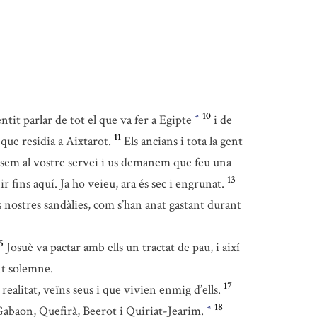
10
tit parlar de tot el que va fer a Egipte
i de
*
11
 que residia a Aixtarot.
Els ancians i tota la gent
posem al vostre servei i us demanem que feu una
13
r fins aquí. Ja ho veieu, ara és sec i engrunat.
es nostres sandàlies, com s’han anat gastant durant
5
Josuè va pactar amb ells un tractat de pau, i així
nt solemne.
17
 realitat, veïns seus i que vivien enmig d’ells.
18
n Gabaon, Quefirà, Beerot i Quiriat-Jearim.
*