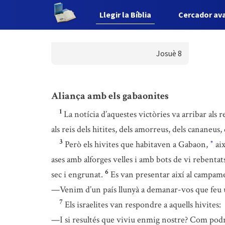
Llegir la Bíblia
Cercador av
Josuè 8
Aliança amb els gabaonites
1
La notícia d’aquestes victòries va arribar als 
als reis dels hitites, dels amorreus, dels cananeus, 
3
Però els hivites que habitaven a Gabaon,
aix
*
ases amb alforges velles i amb bots de vi rebentats
6
sec i engrunat.
Es van presentar així al campamen
—Venim d’un país llunyà a demanar-vos que feu u
7
Els israelites van respondre a aquells hivites:
—I si resultés que viviu enmig nostre? Com podr