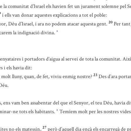
e la comunitat d’Israel els havien fet un jurament solemne pel S
9
i ells van donar aquestes explicacions a tot el poble:
20
 Déu d’Israel, i ara no podem atacar aquesta gent.
Per tant
carem la indignació divina.
*
nyataires i portadors d’aigua al servei de tota la comunitat. Així
 i els havia dit:
23
olt lluny, quan, de fet, viviu enmig nostre?
Des d’ara porta
 Déu.
, ens vam ben assabentar del que el Senyor, el teu Déu, havia di
minar-ne tots els habitants.
Temíem molt per les nostres vides
*
27
lites no els matessin,
però d’aquell dia ençà els encarregà de pr