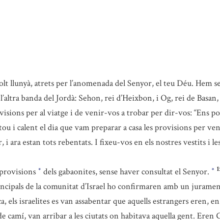
lt llunyà, atrets per l’anomenada del Senyor, el teu Déu. Hem sen
l’altra banda del Jordà: Sehon, rei d’Heixbon, i Og, rei de Basan,
visions per al viatge i de venir-vos a trobar per dir-vos: “Ens 
ou i calent el dia que vam preparar a casa les provisions per veni
i ara estan tots rebentats. I fixeu-vos en els nostres vestits i l
1
s provisions
dels gabaonites, sense haver consultat el Senyor.
*
*
rincipals de la comunitat d’Israel ho confirmaren amb un jurame
nça, els israelites es van assabentar que aquells estrangers eren, en
de camí, van arribar a les ciutats on habitava aquella gent. Ere