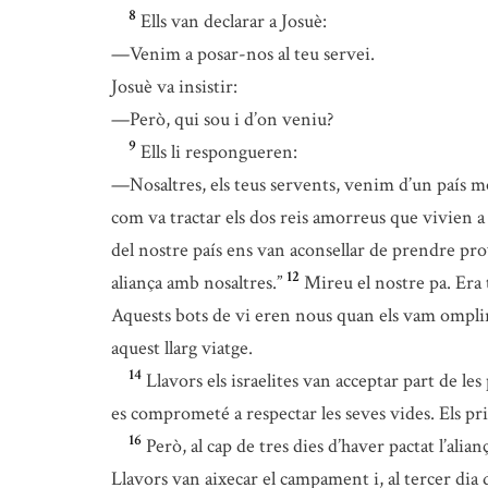
8
Ells van declarar a Josuè:
—Venim a posar-nos al teu servei.
Josuè va insistir:
—Però, qui sou i d’on veniu?
9
Ells li respongueren:
—Nosaltres, els teus servents, venim d’un país mo
com va tractar els dos reis amorreus que vivien a 
del nostre país ens van aconsellar de prendre pro
12
aliança amb nosaltres.”
Mireu el nostre pa. Era t
Aquests bots de vi eren nous quan els vam omplir, 
aquest llarg viatge.
14
Llavors els israelites van acceptar part de le
es comprometé a respectar les seves vides. Els p
16
Però, al cap de tres dies d’haver pactat l’alia
Llavors van aixecar el campament i, al tercer dia 