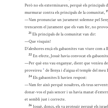
Però no els exterminaren, perquè els principals d
1
murmurar contra els principals de la comunitat,
—Vam pronunciar un jurament solemne pel Senyor,
trencarem el jurament que els vam fer, no provo
21
Els principals de la comunitat van dir:
—Que visquin!
D’aleshores ençà els gabaonites van viure com a lle
22
En efecte, Josuè havia convocat els gabaonites
—Per què ens vau enganyar, dient que veníeu de m
proveireu
de llenya i d’aigua el temple del meu
*
24
Els gabaonites li havien respost:
—Vam fer això perquè nosaltres, els teus servents
donar-vos el país sencer i us havia manat d’exter
et sembli just i correcte.
26
Josuè, doncs, els va protegir perquè els israe