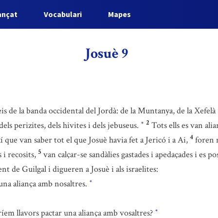
ançat
Vocabulari
Mapes
Josuè 9
reis de la banda occidental del Jordà: de la Muntanya, de la Xefelà
2
dels perizites, dels hivites i dels jebuseus.
Tots ells es van ali
*
4
í que van saber tot el que Josuè havia fet a Jericó i a Ai,
foren 
5
 i recosits,
van calçar-se sandàlies gastades i apedaçades i es po
t de Guilgal i digueren a Josuè i als israelites:
na aliança amb nosaltres.
*
íem llavors pactar una aliança amb vosaltres?
*