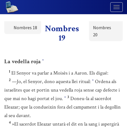
Togg
Navig
Nombres
Nombres 18
Nombres
20
19
La vedella roja
*
1
El Senyor va parlar a Moisès i a Aaron. Els digué:
2
—Jo, el Senyor, dono aquesta llei ritual:
Ordena als
*
israelites que et portin una vedella roja sense cap defecte i
3
que mai no hagi portat el jou.
Doneu-la al sacerdot
*
Eleazar; que la condueixin fora del campament i la degollin
al seu davant.
4
»El sacerdot Eleazar untarà el dit en la sang i aspergirà