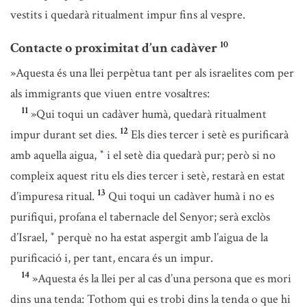
vestits i quedarà ritualment impur fins al vespre.
10
Contacte o proximitat d’un cadàver
»Aquesta és una llei perpètua tant per als israelites com per
als immigrants que viuen entre vosaltres:
11
»Qui toqui un cadàver humà, quedarà ritualment
12
impur durant set dies.
Els dies tercer i setè es purificarà
amb aquella aigua,
i el setè dia quedarà pur; però si no
*
compleix aquest ritu els dies tercer i setè, restarà en estat
13
d’impuresa ritual.
Qui toqui un cadàver humà i no es
purifiqui, profana el tabernacle del Senyor; serà exclòs
d’Israel,
perquè no ha estat aspergit amb l’aigua de la
*
purificació i, per tant, encara és un impur.
14
»Aquesta és la llei per al cas d’una persona que es mori
dins una tenda: Tothom qui es trobi dins la tenda o que hi