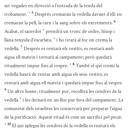
set vegades en direcció a l’entrada de la tenda del
5
trobament.
Després cremaran la vedella davant d’ell: en
*
6
cremaran la pell, la carn i la sang sobre els excrements.
Acabat, el sacerdot
prendrà un tronc de cedre, hisop i
*
llana tenyida d’escarlata,
i ho tirarà al foc on crema la
*
7
vedella.
Després es rentarà els vestits, es rentarà amb
aigua ell mateix i tornarà al campament; però quedarà
8
ritualment impur fins al vespre.
També el qui cremi la
*
vedella haurà de rentar amb aigua els seus vestits, es
rentarà amb aigua ell mateix i quedarà impur fins al vespre.
9
Un altre home, ritualment pur, recollirà les cendres de la
vedella
i les deixarà en un lloc pur fora del campament. La
*
comunitat dels israelites les conservarà per preparar l’aigua
de la purificació. Aquest ritual és com un sacrifici pel pecat.
10
El qui aplegui les cendres de la vedella es rentarà els
*