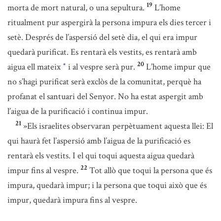
19
morta de mort natural, o una sepultura.
L’home
ritualment pur aspergirà la persona impura els dies tercer i
setè. Després de l’aspersió del setè dia, el qui era impur
quedarà purificat. Es rentarà els vestits, es rentarà amb
20
aigua ell mateix
i al vespre serà pur.
L’home impur que
*
no s’hagi purificat serà exclòs de la comunitat, perquè ha
profanat el santuari del Senyor. No ha estat aspergit amb
l’aigua de la purificació i continua impur.
21
»Els israelites observaran perpètuament aquesta llei: El
qui haurà fet l’aspersió amb l’aigua de la purificació es
rentarà els vestits. I el qui toqui aquesta aigua quedarà
22
impur fins al vespre.
Tot allò que toqui la persona que és
impura, quedarà impur; i la persona que toqui això que és
impur, quedarà impura fins al vespre.