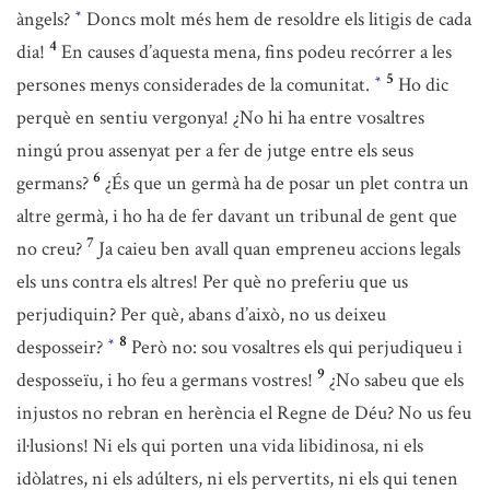
àngels?
Doncs molt més hem de resoldre els litigis de cada
*
4
dia!
En causes d’aquesta mena, fins podeu recórrer a les
5
persones menys considerades de la comunitat.
Ho dic
*
perquè en sentiu vergonya! ¿No hi ha entre vosaltres
ningú prou assenyat per a fer de jutge entre els seus
6
germans?
¿És que un germà ha de posar un plet contra un
altre germà, i ho ha de fer davant un tribunal de gent que
7
no creu?
Ja caieu ben avall quan empreneu accions legals
els uns contra els altres! Per què no preferiu que us
perjudiquin? Per què, abans d’això, no us deixeu
8
desposseir?
Però no: sou vosaltres els qui perjudiqueu i
*
9
desposseïu, i ho feu a germans vostres!
¿No sabeu que els
injustos no rebran en herència el Regne de Déu? No us feu
il·lusions! Ni els qui porten una vida libidinosa, ni els
idòlatres, ni els adúlters, ni els pervertits, ni els qui tenen