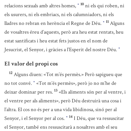
10
relacions sexuals amb altres homes,
ni els qui roben, ni
*
els usurers, ni els embriacs, ni els calumniadors, ni els
11
lladres no rebran en herència el Regne de Déu.
Alguns
*
de vosaltres éreu d’aquests, però ara heu estat rentats, heu
estat santificats i heu estat fets justos en el nom de
Jesucrist, el Senyor, i gràcies a l’Esperit del nostre Déu.
*
El valor del propi cos
12
Alguns diuen: «Tot m’és permès.» Però sapigueu que
no tot convé.
«Tot m’és permès», però jo no m’he de
*
13
deixar dominar per res.
«Els aliments són per al ventre, i
el ventre per als aliments», però Déu destruirà una cosa i
l’altra. El cos no és per a una vida libidinosa, sinó per al
14
Senyor, i el Senyor per al cos.
I Déu, que va ressuscitar
*
el Senyor, també ens ressuscitarà a nosaltres amb el seu