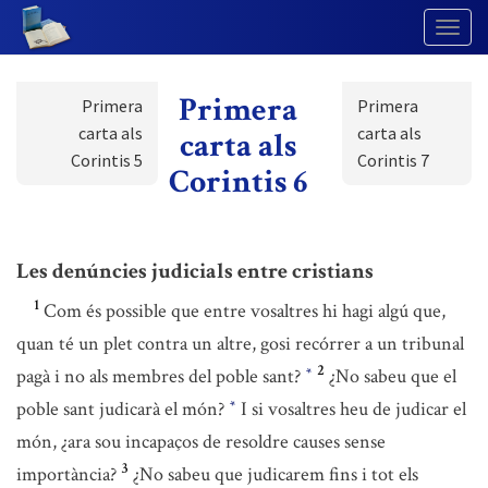
Togg
Navig
Primera
Primera
Primera
carta als
carta als
carta als
Corintis 5
Corintis 7
Corintis 6
Les denúncies judicials entre cristians
1
Com és possible que entre vosaltres hi hagi algú que,
quan té un plet contra un altre, gosi recórrer a un tribunal
2
pagà i no als membres del poble sant?
¿No sabeu que el
*
poble sant judicarà el món?
I si vosaltres heu de judicar el
*
món, ¿ara sou incapaços de resoldre causes sense
3
importància?
¿No sabeu que judicarem fins i tot els