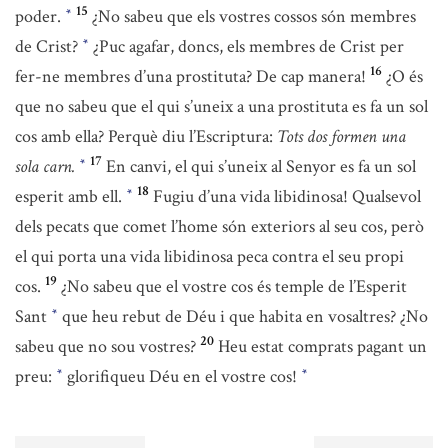
15
poder.
¿No sabeu que els vostres cossos són membres
*
de Crist?
¿Puc agafar, doncs, els membres de Crist per
*
16
fer-ne membres d’una prostituta? De cap manera!
¿O és
que no sabeu que el qui s’uneix a una prostituta es fa un sol
cos amb ella? Perquè diu l’Escriptura:
Tots dos formen una
17
sola carn.
En canvi, el qui s’uneix al Senyor es fa un sol
*
18
esperit amb ell.
Fugiu d’una vida libidinosa! Qualsevol
*
dels pecats que comet l’home són exteriors al seu cos, però
el qui porta una vida libidinosa peca contra el seu propi
19
cos.
¿No sabeu que el vostre cos és temple de l’Esperit
Sant
que heu rebut de Déu i que habita en vosaltres? ¿No
*
20
sabeu que no sou vostres?
Heu estat comprats pagant un
preu:
glorifiqueu Déu en el vostre cos!
*
*