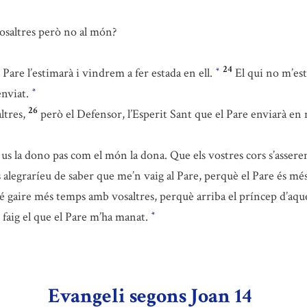
osaltres però no al món?
24
are l’estimarà i vindrem a fer estada en ell.
El qui no m’est
*
enviat.
*
26
ltres,
però el Defensor, l’Esperit Sant que el Pare enviarà en 
 us la dono pas com el món la dona. Que els vostres cors s’asser
 alegraríeu de saber que me’n vaig al Pare, perquè el Pare és més
ré gaire més temps amb vosaltres, perquè arriba el príncep d’aq
 faig el que el Pare m’ha manat.
*
Evangeli segons Joan 14