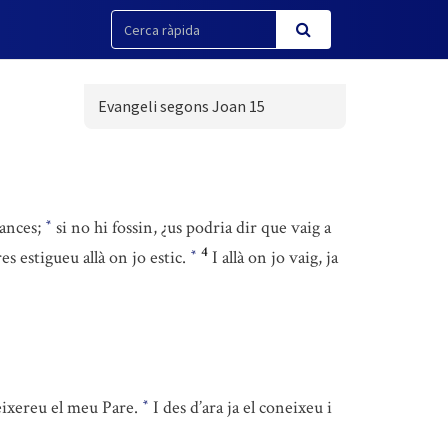
Evangeli segons Joan 15
tances;
si no hi fossin, ¿us podria dir que vaig a
*
4
s estigueu allà on jo estic.
I allà on jo vaig, ja
*
eixereu el meu Pare.
I des d’ara ja el coneixeu i
*