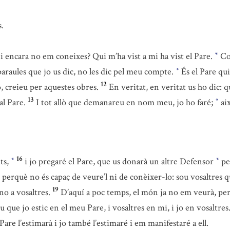
s.
 i encara no em coneixes? Qui m’ha vist a mi ha vist el Pare.
Com
*
araules que jo us dic, no les dic pel meu compte.
És el Pare qui
*
12
no, creieu per aquestes obres.
En veritat, en veritat us ho dic: q
13
al Pare.
I tot allò que demanareu en nom meu, jo ho faré;
aix
*
16
ts,
i jo pregaré el Pare, que us donarà un altre Defensor
pe
*
*
perquè no és capaç de veure’l ni de conèixer-lo: sou vosaltres qu
19
no a vosaltres.
D’aquí a poc temps, el món ja no em veurà, però
 que jo estic en el meu Pare, i vosaltres en mi, i jo en vosaltres
are l’estimarà i jo també l’estimaré i em manifestaré a ell.