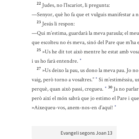
22
Judes, no l’Iscariot, li pregunta:
—Senyor, què ho fa que et vulguis manifestar a n
23
Jesús li respon:
—Qui m’estima, guardarà la meva paraula; el meu P
que escolteu no és meva, sinó del Pare que m’ha 
25
»Us he dit tot això mentre he estat amb vosa
i us ho farà entendre.
*
27
»Us deixo la pau, us dono la meva pau. Jo no
vaig, però torno a vosaltres.”
Si m’estiméssiu, us
*
30
perquè, quan això passi, cregueu.
Ja no parla
*
però així el món sabrà que jo estimo el Pare i que
»Aixequeu-vos, anem-nos-en d’aquí!
*
Evangeli segons Joan 13