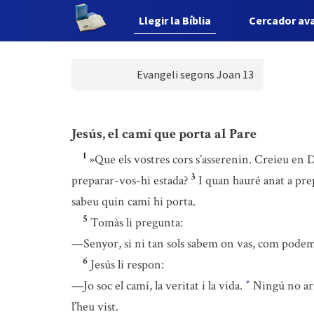
Llegir la Bíblia
Cercador av
Evangeli segons Joan 13
Jesús, el camí que porta al Pare
1
»Que els vostres cors s’asserenin. Creieu en
3
preparar-vos-hi estada?
I quan hauré anat a pre
sabeu quin camí hi porta.
5
Tomàs li pregunta:
—Senyor, si ni tan sols sabem on vas, com podem
6
Jesús li respon:
—Jo soc el camí, la veritat i la vida.
Ningú no arri
*
l’heu vist.