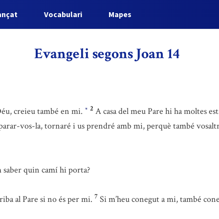
ançat
Vocabulari
Mapes
Evangeli segons Joan 14
2
 Déu, creieu també en mi.
A casa del meu Pare hi ha moltes es
*
parar-vos-la, tornaré i us prendré amb mi, perquè també vosaltre
 saber quin camí hi porta?
7
ba al Pare si no és per mi.
Si m’heu conegut a mi, també con