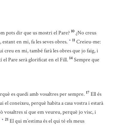
10
 pots dir que us mostri el Pare?
¿No creus
11
, estant en mi, fa les seves obres.
Creieu-me:
*
ui creu en mi, també farà les obres que jo faig, i
14
í el Pare serà glorificat en el Fill.
Sempre que
17
rquè es quedi amb vosaltres per sempre.
Ell és
i el coneixeu, perquè habita a casa vostra i estarà
 vosaltres sí que em veureu, perquè jo visc, i
21
.
El qui m’estima és el qui té els meus
*