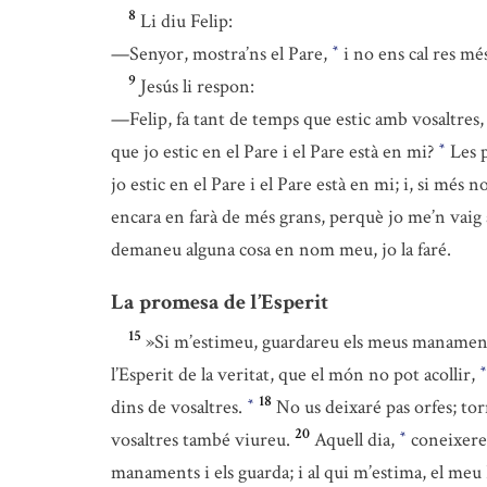
8
Li diu Felip:
—Senyor, mostra’ns el Pare,
i no ens cal res mé
*
9
Jesús li respon:
—Felip, fa tant de temps que estic amb vosaltres,
que jo estic en el Pare i el Pare està en mi?
Les p
*
jo estic en el Pare i el Pare està en mi; i, si més 
encara en farà de més grans, perquè jo me’n vaig 
demaneu alguna cosa en nom meu, jo la faré.
La promesa de l’Esperit
15
»Si m’estimeu, guardareu els meus manamen
l’Esperit de la veritat, que el món no pot acollir,
*
18
dins de vosaltres.
No us deixaré pas orfes; tor
*
20
vosaltres també viureu.
Aquell dia,
coneixereu
*
manaments i els guarda; i al qui m’estima, el meu P