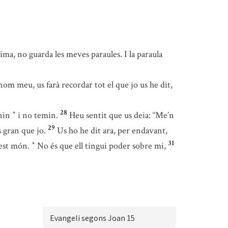
ima, no guarda les meves paraules. I la paraula
nom meu, us farà recordar tot el que jo us he dit,
28
enin
i no temin.
Heu sentit que us deia: “Me’n
*
29
 gran que jo.
Us ho he dit ara, per endavant,
31
uest món.
No és que ell tingui poder sobre mi,
*
Evangeli segons Joan 15