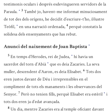
testimonis oculars i després esdevingueren servidors de la
3
Paraula.
També jo, havent-me informat minuciosament
*
de tot des dels orígens, he decidit d’escriure-t’ho, il·lustre
4
Teòfil,
en una narració ordenada,
perquè constatis la
*
solidesa dels ensenyaments que has rebut.
Anunci del naixement de Joan Baptista
*
5
En temps d’Herodes, rei de Judea,
hi havia un
*
sacerdot del torn d’Abià
que es deia Zacaries. La seva
*
6
muller, descendent d’Aaron, es deia Elisabet.
Tots dos
eren justos davant de Déu i irreprensibles en el
compliment de tots els manaments i les observances del
7
Senyor.
Però no tenien fills, perquè Elisabet era estèril
i
*
tots dos eren ja d’edat avançada.
8
Un dia, mentre Zacaries era al temple oficiant davant