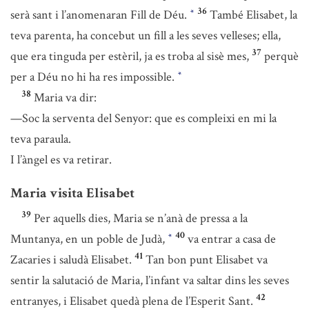
36
serà sant i l’anomenaran Fill de Déu.
També Elisabet, la
*
teva parenta, ha concebut un fill a les seves velleses; ella,
37
que era tinguda per estèril, ja es troba al sisè mes,
perquè
per a Déu no hi ha res impossible.
*
38
Maria va dir:
—Soc la serventa del Senyor: que es compleixi en mi la
teva paraula.
I l’àngel es va retirar.
Maria visita Elisabet
39
Per aquells dies, Maria se n’anà de pressa a la
40
Muntanya, en un poble de Judà,
va entrar a casa de
*
41
Zacaries i saludà Elisabet.
Tan bon punt Elisabet va
sentir la salutació de Maria, l’infant va saltar dins les seves
42
entranyes, i Elisabet quedà plena de l’Esperit Sant.