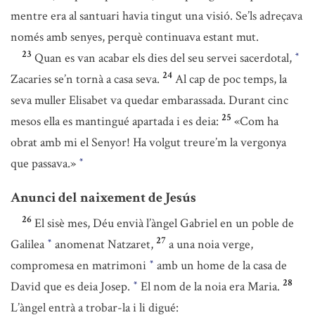
mentre era al santuari havia tingut una visió. Se’ls adreçava
només amb senyes, perquè continuava estant mut.
23
Quan es van acabar els dies del seu servei sacerdotal,
*
24
Zacaries se’n tornà a casa seva.
Al cap de poc temps, la
seva muller Elisabet va quedar embarassada. Durant cinc
25
mesos ella es mantingué apartada i es deia:
«Com ha
obrat amb mi el Senyor! Ha volgut treure’m la vergonya
que passava.»
*
Anunci del naixement de Jesús
26
El sisè mes, Déu envià l’àngel Gabriel en un poble de
27
Galilea
anomenat Natzaret,
a una noia verge,
*
compromesa en matrimoni
amb un home de la casa de
*
28
David que es deia Josep.
El nom de la noia era Maria.
*
L’àngel entrà a trobar-la i li digué: