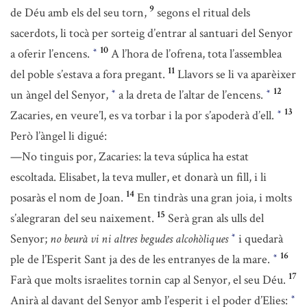
9
de Déu amb els del seu torn,
segons el ritual dels
sacerdots, li tocà per sorteig d’entrar al santuari del Senyor
10
a oferir l’encens.
A l’hora de l’ofrena, tota l’assemblea
*
11
del poble s’estava a fora pregant.
Llavors se li va aparèixer
12
un àngel del Senyor,
a la dreta de l’altar de l’encens.
*
*
13
Zacaries, en veure’l, es va torbar i la por s’apoderà d’ell.
*
Però l’àngel li digué:
—No tinguis por, Zacaries: la teva súplica ha estat
escoltada. Elisabet, la teva muller, et donarà un fill, i li
14
posaràs el nom de Joan.
En tindràs una gran joia, i molts
15
s’alegraran del seu naixement.
Serà gran als ulls del
Senyor;
no beurà vi ni altres begudes alcohòliques
i quedarà
*
16
ple de l’Esperit Sant ja des de les entranyes de la mare.
*
17
Farà que molts israelites tornin cap al Senyor, el seu Déu.
Anirà al davant del Senyor amb l’esperit i el poder d’Elies:
*