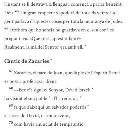
l’instant se li destravà la llengua i començà a parlar beneint
65
Déu.
Un gran respecte s’apoderà de tots els veïns. La
gent parlava d’aquestes coses per tota la muntanya de Judea,
66
i tothom qui ho sentia ho guardava en el seu cor i es
preguntava: «Què serà aquest infant?»
Realment, la mà del Senyor era amb ell.
*
Càntic de Zacaries
*
67
Zacaries, el pare de Joan, quedà ple de l’Esperit Sant i
es posà a profetitzar dient:
68
—Beneït sigui el Senyor, Déu d’Israel:
*
ha visitat el seu poble
i l’ha redimit;
*
*
69
fa que s’aixequi un salvador poderós
*
a la casa de David, el seu servent,
70
com havia anunciat de temps antic