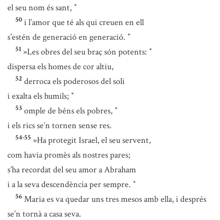
el seu nom és sant,
*
50
i l’amor que té als qui creuen en ell
s’estén de generació en generació.
*
51
»Les obres del seu braç són potents:
*
dispersa els homes de cor altiu,
52
derroca els poderosos del soli
i exalta els humils;
*
53
omple de béns els pobres,
*
i els rics se’n tornen sense res.
54-55
»Ha protegit Israel, el seu servent,
com havia promès als nostres pares;
s’ha recordat del seu amor a Abraham
i a la seva descendència per sempre.
*
56
Maria es va quedar uns tres mesos amb ella, i després
se’n tornà a casa seva.