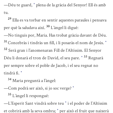
—Déu te guard,
plena de la gràcia del Senyor! Ell és amb
*
tu.
29
Ella es va torbar en sentir aquestes paraules i pensava
30
per què la saludava així.
L’àngel li digué:
—No tinguis por, Maria. Has trobat gràcia davant de Déu.
31
Concebràs i tindràs un fill, i li posaràs el nom de Jesús.
*
32
Serà gran i l’anomenaran Fill de l’Altíssim. El Senyor
33
Déu li donarà el tron de David, el seu pare.
Regnarà
*
per sempre sobre el poble de Jacob, i el seu regnat no
tindrà fi.
*
34
Maria preguntà a l’àngel:
—Com podrà ser això, si jo soc verge?
*
35
L’àngel li respongué:
—L’Esperit Sant vindrà sobre teu
i el poder de l’Altíssim
*
et cobrirà amb la seva ombra;
per això el fruit que naixerà
*