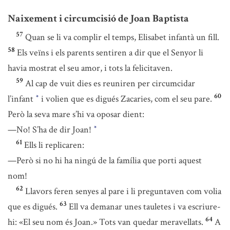
Naixement i circumcisió de Joan Baptista
57
Quan se li va complir el temps, Elisabet infantà un fill.
58
Els veïns i els parents sentiren a dir que el Senyor li
havia mostrat el seu amor, i tots la felicitaven.
59
Al cap de vuit dies es reuniren per circumcidar
60
l’infant
i volien que es digués Zacaries, com el seu pare.
*
Però la seva mare s’hi va oposar dient:
—No! S’ha de dir Joan!
*
61
Ells li replicaren:
—Però si no hi ha ningú de la família que porti aquest
nom!
62
Llavors feren senyes al pare i li preguntaven com volia
63
que es digués.
Ell va demanar unes tauletes i va escriure-
64
hi: «El seu nom és Joan.» Tots van quedar meravellats.
A