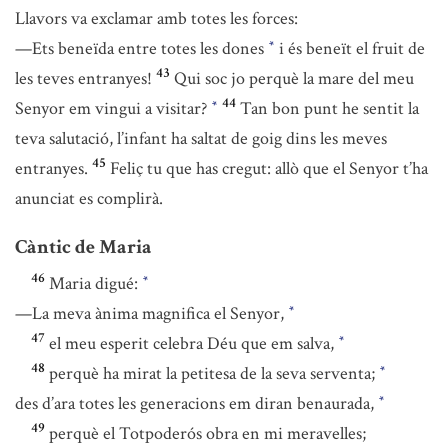
Llavors va exclamar amb totes les forces:
—Ets beneïda entre totes les dones
i és beneït el fruit de
*
43
les teves entranyes!
Qui soc jo perquè la mare del meu
44
Senyor em vingui a visitar?
Tan bon punt he sentit la
*
teva salutació, l’infant ha saltat de goig dins les meves
45
entranyes.
Feliç tu que has cregut: allò que el Senyor t’ha
anunciat es complirà.
Càntic de Maria
46
Maria digué:
*
—La meva ànima magnifica el Senyor,
*
47
el meu esperit celebra Déu que em salva,
*
48
perquè ha mirat la petitesa de la seva serventa;
*
des d’ara totes les generacions em diran benaurada,
*
49
perquè el Totpoderós obra en mi meravelles;