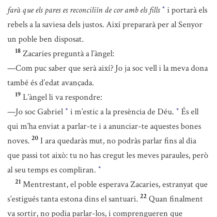
farà que els pares es reconciliïn de cor amb els fills
i portarà els
*
rebels a la saviesa dels justos. Així prepararà per al Senyor
un poble ben disposat.
18
Zacaries preguntà a l’àngel:
—Com puc saber que serà així? Jo ja soc vell i la meva dona
també és d’edat avançada.
19
L’àngel li va respondre:
—Jo soc Gabriel
i m’estic a la presència de Déu.
És ell
*
*
qui m’ha enviat a parlar-te i a anunciar-te aquestes bones
20
noves.
I ara quedaràs mut, no podràs parlar fins al dia
que passi tot això: tu no has cregut les meves paraules, però
al seu temps es compliran.
*
21
Mentrestant, el poble esperava Zacaries, estranyat que
22
s’estigués tanta estona dins el santuari.
Quan finalment
va sortir, no podia parlar-los, i comprengueren que