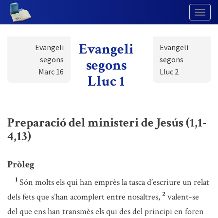
Togg
Navig
Evangeli
Evangeli
Evangeli
segons
segons
segons
Marc 16
Lluc 2
Lluc 1
Preparació del ministeri de Jesús (1,1-
4,13)
Pròleg
1
Són molts els qui han emprès la tasca d’escriure un relat
2
dels fets que s’han acomplert entre nosaltres,
valent-se
del que ens han transmès els qui des del principi en foren