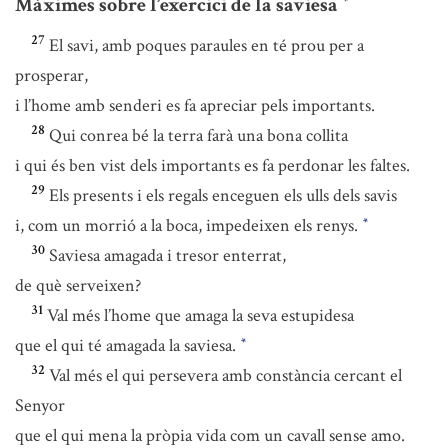
Màximes sobre l’exercici de la saviesa
*
27
El savi, amb poques paraules en té prou per a
prosperar,
i l’home amb senderi es fa apreciar pels importants.
28
Qui conrea bé la terra farà una bona collita
i qui és ben vist dels importants es fa perdonar les faltes.
29
Els presents i els regals enceguen els ulls dels savis
i, com un morrió a la boca, impedeixen els renys.
*
30
Saviesa amagada i tresor enterrat,
de què serveixen?
31
Val més l’home que amaga la seva estupidesa
que el qui té amagada la saviesa.
*
32
Val més el qui persevera amb constància cercant el
Senyor
que el qui mena la pròpia vida com un cavall sense amo.