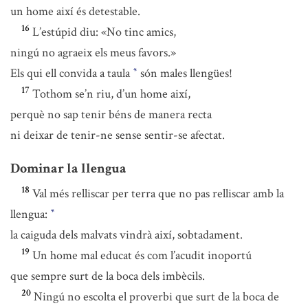
un home així és detestable.
16
L’estúpid diu: «No tinc amics,
ningú no agraeix els meus favors.»
Els qui ell convida a taula
són males llengües!
*
17
Tothom se’n riu, d’un home així,
perquè no sap tenir béns de manera recta
ni deixar de tenir-ne sense sentir-se afectat.
Dominar la llengua
18
Val més relliscar per terra que no pas relliscar amb la
llengua:
*
la caiguda dels malvats vindrà així, sobtadament.
19
Un home mal educat és com l’acudit inoportú
que sempre surt de la boca dels imbècils.
20
Ningú no escolta el proverbi que surt de la boca de