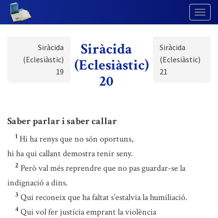
Togg
Navig
Siràcida
Siràcida
Siràcida
(Eclesiàstic)
(Eclesiàstic)
(Eclesiàstic)
19
21
20
Saber parlar i saber callar
1
Hi ha renys que no són oportuns,
hi ha qui callant demostra tenir seny.
2
Però val més reprendre que no pas guardar-se la
indignació a dins.
3
Qui reconeix que ha faltat s’estalvia la humiliació.
4
Qui vol fer justícia emprant la violència