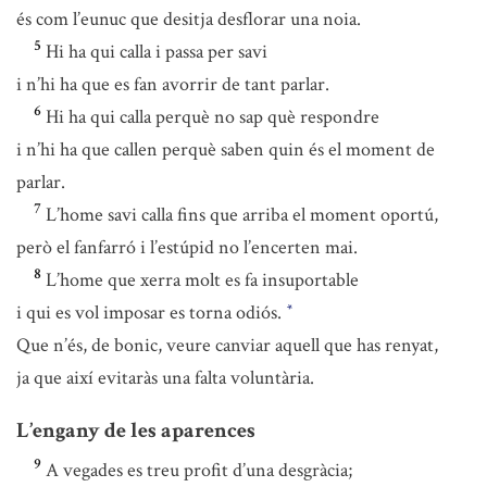
és com l’eunuc que desitja desflorar una noia.
5
Hi ha qui calla i passa per savi
i n’hi ha que es fan avorrir de tant parlar.
6
Hi ha qui calla perquè no sap què respondre
i n’hi ha que callen perquè saben quin és el moment de
parlar.
7
L’home savi calla fins que arriba el moment oportú,
però el fanfarró i l’estúpid no l’encerten mai.
8
L’home que xerra molt es fa insuportable
i qui es vol imposar es torna odiós.
*
Que n’és, de bonic, veure canviar aquell que has renyat,
ja que així evitaràs una falta voluntària.
L’engany de les aparences
9
A vegades es treu profit d’una desgràcia;