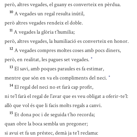
però, altres vegades, el guany es converteix en pèrdua.
10
A vegades un regal resulta inútil,
però altres vegades rendeix el doble.
11
A vegades la glòria t’humilia;
però, altres vegades, la humiliació es converteix en honor.
12
A vegades compres moltes coses amb pocs diners,
però, en realitat, les pagues set vegades.
*
13
El savi, amb poques paraules es fa estimar,
mentre que són en va els compliments del neci.
*
14
El regal del neci no et farà cap profit,
ni te’l farà el regal de l’avar que es veu obligat a oferir-te’l:
allò que vol és que li facis molts regals a canvi.
15
Et dona poc i de seguida t’ho recorda;
quan obre la boca sembla un pregoner;
si avui et fa un préstec, demà ja te’l reclama: